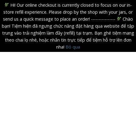
Hi! Our online checkout is currently closed to focus on our in-
store refill experience. Please drop by the shop with your jars, or
send us a quick message to place an order! ----------------
Chào
bạn! Tiệm hiện đã ngưng chức năng đặt hàng qua website để tập
trung vào trải nghiệm làm đầy (refill) tại trạm. Bạn ghé tiệm mang
theo chai lọ nhé, hoặc nhắn tin trực tiếp để tiệm hỗ trợ lên đơn
nha!
Bỏ qua
Skip
to
content