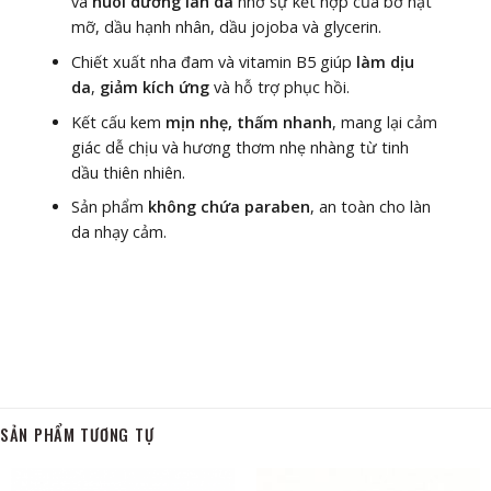
và
nuôi dưỡng làn da
nhờ sự kết hợp của bơ hạt
mỡ, dầu hạnh nhân, dầu jojoba và glycerin.
Chiết xuất nha đam và vitamin B5 giúp
làm dịu
da
,
giảm kích ứng
và hỗ trợ phục hồi.
Kết cấu kem
mịn nhẹ, thấm nhanh
, mang lại cảm
giác dễ chịu và hương thơm nhẹ nhàng từ tinh
dầu thiên nhiên.
Sản phẩm
không chứa paraben
, an toàn cho làn
da nhạy cảm.
SẢN PHẨM TƯƠNG TỰ