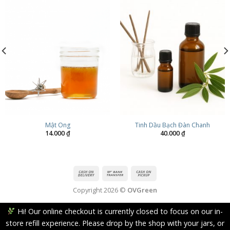
Mật Ong
Tinh Dầu Bạch Đàn Chanh
14.000
₫
40.000
₫
Copyright 2026 ©
OVGreen
Hi! Our online checkout is currently closed to focus on our in-
store refill experience. Please drop by the shop with your jars, or