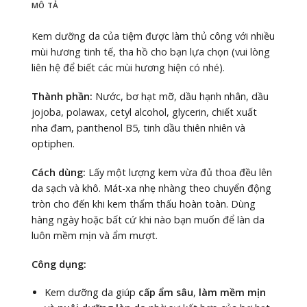
MÔ TẢ
Kem dưỡng da của tiệm được làm thủ công với nhiều
mùi hương tinh tế, tha hồ cho bạn lựa chọn (vui lòng
liên hệ để biết các mùi hương hiện có nhé).
Thành phần:
Nước, bơ hạt mỡ, dầu hạnh nhân, dầu
jojoba, polawax, cetyl alcohol, glycerin, chiết xuất
nha đam, panthenol B5, tinh dầu thiên nhiên và
optiphen.
Cách dùng:
Lấy một lượng kem vừa đủ thoa đều lên
da sạch và khô. Mát-xa nhẹ nhàng theo chuyển động
tròn cho đến khi kem thẩm thấu hoàn toàn. Dùng
hàng ngày hoặc bất cứ khi nào bạn muốn để làn da
luôn mềm mịn và ẩm mượt.
Công dụng:
Kem dưỡng da giúp
cấp ẩm sâu
,
làm mềm mịn