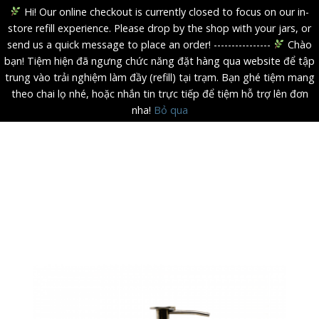
Hi! Our online checkout is currently closed to focus on our in-
store refill experience. Please drop by the shop with your jars, or
send us a quick message to place an order! ----------------
Chào
bạn! Tiệm hiện đã ngưng chức năng đặt hàng qua website để tập
trung vào trải nghiệm làm đầy (refill) tại trạm. Bạn ghé tiệm mang
theo chai lọ nhé, hoặc nhắn tin trực tiếp để tiệm hỗ trợ lên đơn
nha!
Bỏ qua
Skip
to
content