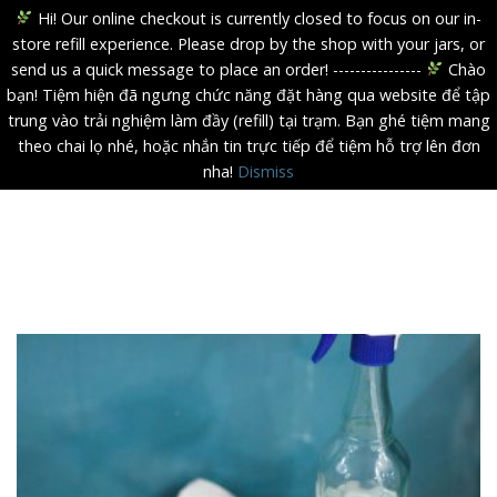
Hi! Our online checkout is currently closed to focus on our in-
store refill experience. Please drop by the shop with your jars, or
send us a quick message to place an order! ----------------
Chào
bạn! Tiệm hiện đã ngưng chức năng đặt hàng qua website để tập
trung vào trải nghiệm làm đầy (refill) tại trạm. Bạn ghé tiệm mang
theo chai lọ nhé, hoặc nhắn tin trực tiếp để tiệm hỗ trợ lên đơn
nha!
Dismiss
Skip
to
content