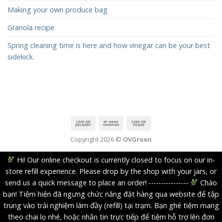
Making your own produce bag
Granola recipe
Spring cleaning time is here and how vinegar can be your best
sidekick.
Copyright 2026 ©
OVGreen
Hi! Our online checkout is currently closed to focus on our in-
store refill experience. Please drop by the shop with your jars, or
send us a quick message to place an order! ----------------
Chào
bạn! Tiệm hiện đã ngưng chức năng đặt hàng qua website để tập
trung vào trải nghiệm làm đầy (refill) tại trạm. Bạn ghé tiệm mang
theo chai lọ nhé, hoặc nhắn tin trực tiếp để tiệm hỗ trợ lên đơn