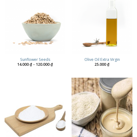
Sunflower Seeds
Olive Oil Extra Virgin
Price
14.000
₫
–
120.000
₫
25.000
₫
range:
14.000 ₫
through
120.000 ₫