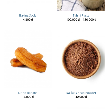
Baking Soda
Tahini Paste
Price
4.800
₫
100.000
₫
–
150.000
₫
range:
100.000 
through
150.000 
Dried Banana
Daklak Cacao Powder
13.000
₫
40.000
₫