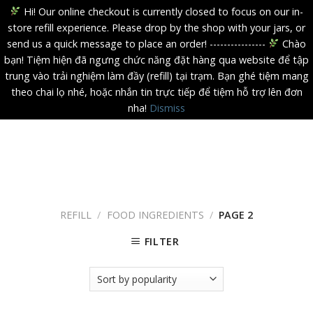
Hi! Our online checkout is currently closed to focus on our in-
store refill experience. Please drop by the shop with your jars, or
send us a quick message to place an order! ----------------
Chào
bạn! Tiệm hiện đã ngưng chức năng đặt hàng qua website để tập
trung vào trải nghiệm làm đầy (refill) tại trạm. Bạn ghé tiệm mang
theo chai lọ nhé, hoặc nhắn tin trực tiếp để tiệm hỗ trợ lên đơn
nha!
Dismiss
Skip
to
content
REFILL
/
FOOD INGREDIENTS
/
PAGE 2
FILTER