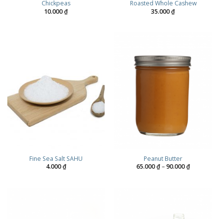
Chickpeas
Roasted Whole Cashew
10.000
₫
35.000
₫
Fine Sea Salt SAHU
Peanut Butter
Price
4.000
₫
65.000
₫
–
90.000
₫
range:
65.000 ₫
through
90.000 ₫