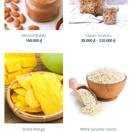
Almond Butter
Classic Granola
Price
160.000
₫
38.000
₫
–
320.000
₫
range:
38.000 ₫
through
320.000 ₫
Dried Mango
White Sesame Seeds