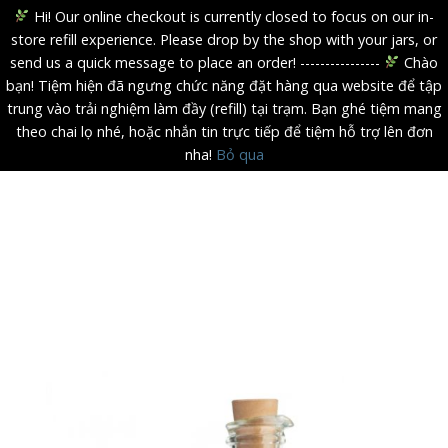
Hi! Our online checkout is currently closed to focus on our in-
store refill experience. Please drop by the shop with your jars, or
send us a quick message to place an order! ----------------
Chào
bạn! Tiệm hiện đã ngưng chức năng đặt hàng qua website để tập
trung vào trải nghiệm làm đầy (refill) tại trạm. Bạn ghé tiệm mang
theo chai lọ nhé, hoặc nhắn tin trực tiếp để tiệm hỗ trợ lên đơn
nha!
Bỏ qua
Skip
to
content