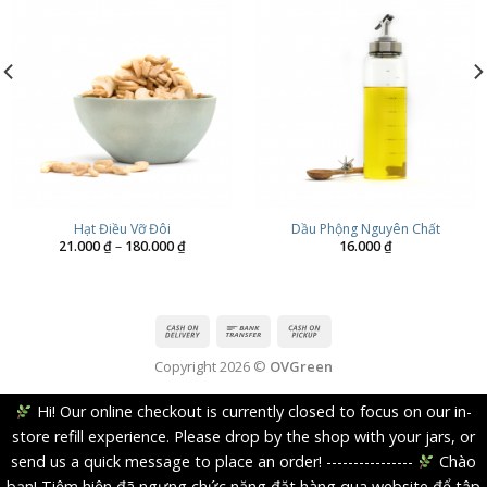
Hạt Điều Vỡ Đôi
Dầu Phộng Nguyên Chất
Khoảng
21.000
₫
–
180.000
₫
16.000
₫
giá:
từ
21.000 ₫
đến
180.000 ₫
Copyright 2026 ©
OVGreen
Hi! Our online checkout is currently closed to focus on our in-
store refill experience. Please drop by the shop with your jars, or
send us a quick message to place an order! ----------------
Chào
bạn! Tiệm hiện đã ngưng chức năng đặt hàng qua website để tập