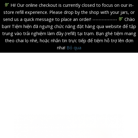
Hi! Our online checkout is currently closed to focus on our in-
store refill experience. Please drop by the shop with your jars, or
send us a quick message to place an order! ----------------
Chào
bạn! Tiệm hiện đã ngưng chức năng đặt hàng qua website để tập
trung vào trải nghiệm làm đầy (refill) tại trạm. Bạn ghé tiệm mang
theo chai lọ nhé, hoặc nhắn tin trực tiếp để tiệm hỗ trợ lên đơn
nha!
Bỏ qua
Skip
to
content