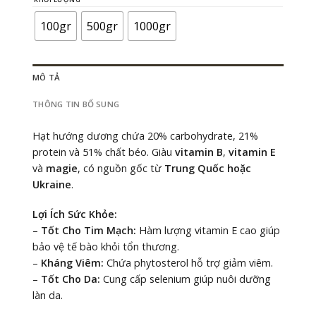
14.000 ₫
đến
120.000 ₫
100gr
500gr
1000gr
MÔ TẢ
THÔNG TIN BỔ SUNG
Hạt hướng dương chứa 20% carbohydrate, 21%
protein và 51% chất béo. Giàu
vitamin B
,
vitamin E
và
magie
, có nguồn gốc từ
Trung Quốc hoặc
Ukraine
.
Lợi Ích Sức Khỏe:
–
Tốt Cho Tim Mạch:
Hàm lượng vitamin E cao giúp
bảo vệ tế bào khỏi tổn thương.
–
Kháng Viêm:
Chứa phytosterol hỗ trợ giảm viêm.
–
Tốt Cho Da:
Cung cấp selenium giúp nuôi dưỡng
làn da.