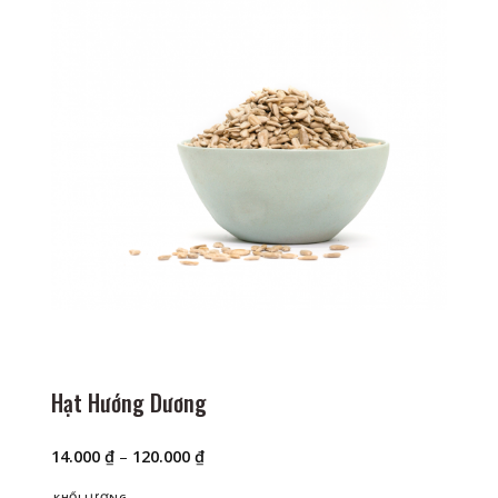
Hạt Hướng Dương
Khoảng
14.000
₫
–
120.000
₫
giá:
từ
KHỐI LƯỢNG