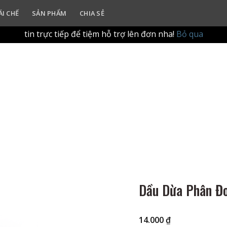
ur in-store refill experience. Please drop by the shop with yo
ÁI CHẾ
SẢN PHẨM
CHIA SẺ
g qua website để tập trung vào trải nghiệm làm đầy (refill
tin trực tiếp để tiệm hỗ trợ lên đơn nha!
Bỏ qua
Dầu Dừa Phân Đ
14.000
₫