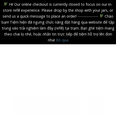
Hi! Our online checkout is currently closed to focus on our in-
store refill experience. Please drop by the shop with your jars, or
send us a quick message to place an order! ----------------
Chào
bạn! Tiệm hiện đã ngưng chức năng đặt hàng qua website để tập
trung vào trải nghiệm làm đầy (refill) tại trạm. Bạn ghé tiệm mang
theo chai lọ nhé, hoặc nhắn tin trực tiếp để tiệm hỗ trợ lên đơn
nha!
Bỏ qua
Skip
to
content