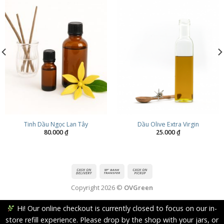
Tinh Dầu Ngọc Lan Tây
Dầu Olive Extra Virgin
80.000
₫
25.000
₫
Copyright 2026 ©
OVGreen
Hi! Our online checkout is currently closed to focus on our in-
store refill experience. Please drop by the shop with your jars, or