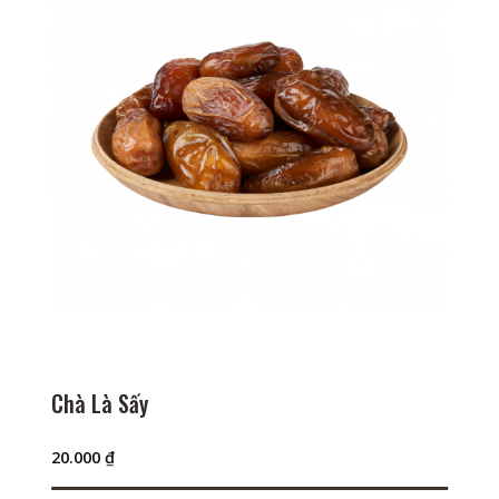
Chà Là Sấy
20.000
₫