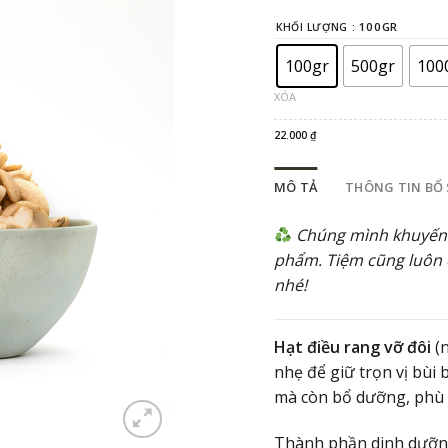
giá
từ
: 100GR
KHỐI LƯỢNG
22
đế
19
100gr
500gr
100
XÓA
22.000
₫
MÔ TẢ
THÔNG TIN BỔ
Chúng mình khuyến 
phẩm. Tiệm cũng luôn c
nhé!
Hạt điều rang vỡ đôi
(n
nhẹ để giữ trọn vị bùi
mà còn bổ dưỡng, phù
Thành phần dinh dưỡn