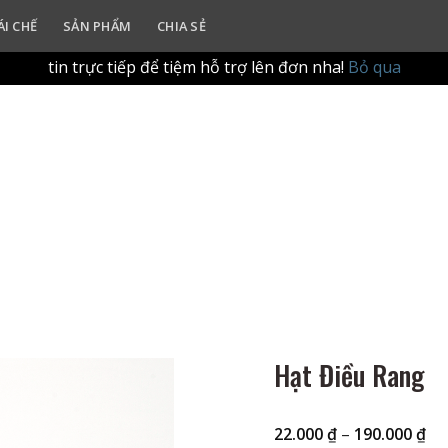
ur in-store refill experience. Please drop by the shop with yo
ÁI CHẾ
SẢN PHẨM
CHIA SẺ
g qua website để tập trung vào trải nghiệm làm đầy (refill
tin trực tiếp để tiệm hỗ trợ lên đơn nha!
Bỏ qua
Hạt Điều Rang
Kh
22.000
₫
–
190.000
₫