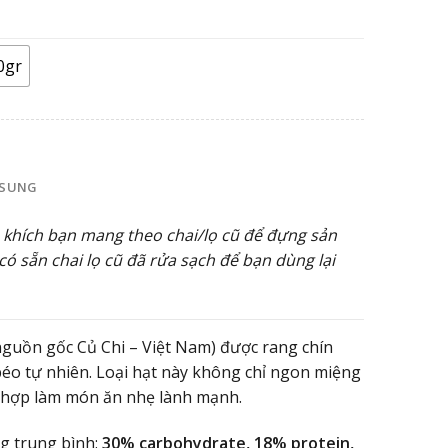
:
.000 ₫
n
0.000 ₫
0gr
 SUNG
khích bạn mang theo chai/lọ cũ để đựng sản
ó sẵn chai lọ cũ đã rửa sạch để bạn dùng lại
guồn gốc Củ Chi – Việt Nam) được rang chín
 béo tự nhiên. Loại hạt này không chỉ ngon miệng
 hợp làm món ăn nhẹ lành mạnh.
g trung bình:
30% carbohydrate, 18% protein,