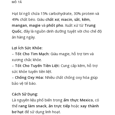
MÔ TẢ
Hạt bí ngô chứa 15% carbohydrate, 30% protein và
49% chất béo. Giàu
chất xơ
,
niacin
,
sắt
,
kẽm
,
mangan
,
magie
và
phốt pho
. Xuất xứ từ
Trung
Quốc
, đây là nguồn dinh dưỡng tuyệt vời cho chế độ
ăn hàng ngày.
Lợi Ích Sức Khỏe:
–
Tốt Cho Tim Mạch:
Giàu magie, hỗ trợ tim và
xương chắc khỏe.
–
Tốt Cho Tuyến Tiền Liệt:
Cung cấp kẽm, hỗ trợ
sức khỏe tuyến tiền liệt.
–
Chống Oxy Hóa:
Nhiều chất chống oxy hóa giúp
bảo vệ tế bào.
Cách Sử Dụng:
Là nguyên liệu phổ biến trong
ẩm thực Mexico
, có
thể
rang làm snack
,
ăn trực tiếp
hoặc
xay thành
bơ hạt
để sử dụng linh hoạt.