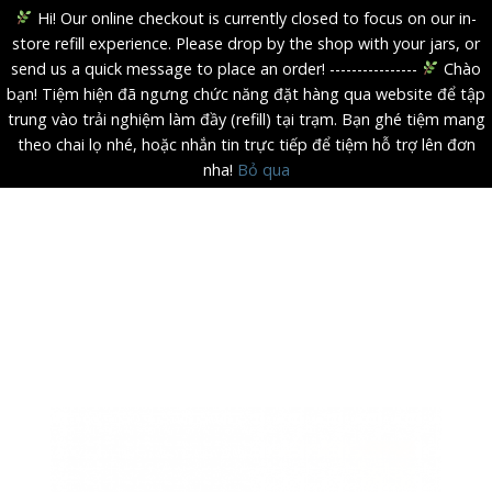
Hi! Our online checkout is currently closed to focus on our in-
store refill experience. Please drop by the shop with your jars, or
send us a quick message to place an order! ----------------
Chào
bạn! Tiệm hiện đã ngưng chức năng đặt hàng qua website để tập
trung vào trải nghiệm làm đầy (refill) tại trạm. Bạn ghé tiệm mang
theo chai lọ nhé, hoặc nhắn tin trực tiếp để tiệm hỗ trợ lên đơn
nha!
Bỏ qua
Skip
to
content