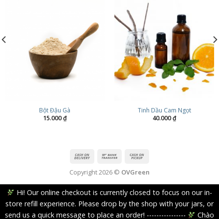
Bột Đậu Gà
Tinh Dầu Cam Ngọt
15.000
₫
40.000
₫
Copyright 2026 ©
OVGreen
Hi! Our online checkout is currently closed to focus on our in-
store refill experience. Please drop by the shop with your jars, or
send us a quick message to place an order! ----------------
Chào