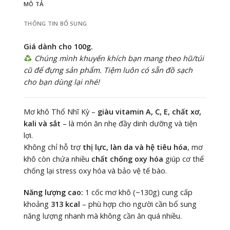
MÔ TẢ
THÔNG TIN BỔ SUNG
Giá dành cho 100g.
Chúng mình khuyến khích bạn mang theo hũ/túi
cũ để đựng sản phẩm. Tiệm luôn có sẵn đồ sạch
cho bạn dùng lại nhé!
Mơ khô Thổ Nhĩ Kỳ –
giàu vitamin A, C, E, chất xơ,
kali và sắt
– là món ăn nhẹ đầy dinh dưỡng và tiện
lợi.
Không chỉ hỗ trợ
thị lực, làn da và hệ tiêu hóa
, mơ
khô còn chứa nhiều
chất chống oxy hóa
giúp cơ thể
chống lại stress oxy hóa và bảo vệ tế bào.
Năng lượng cao:
1 cốc mơ khô (~130g) cung cấp
khoảng
313 kcal
– phù hợp cho người cần bổ sung
năng lượng nhanh mà không cần ăn quá nhiều.