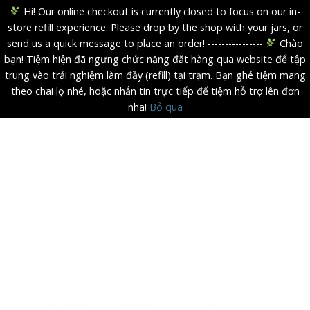
Hi! Our online checkout is currently closed to focus on our in-
store refill experience. Please drop by the shop with your jars, or
send us a quick message to place an order! ----------------
Chào
bạn! Tiệm hiện đã ngưng chức năng đặt hàng qua website để tập
trung vào trải nghiệm làm đầy (refill) tại trạm. Bạn ghé tiệm mang
theo chai lọ nhé, hoặc nhắn tin trực tiếp để tiệm hỗ trợ lên đơn
nha!
Bỏ qua
Skip
to
content