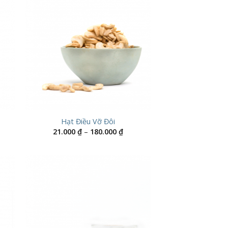
Hạt Điều Vỡ Đôi
Khoảng
21.000
₫
–
180.000
₫
giá:
từ
21.000 ₫
đến
180.000 ₫