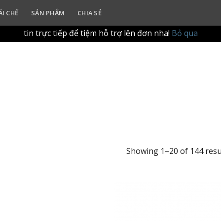
ur in-store refill experience. Please drop by the shop with yo
ÁI CHẾ
SẢN PHẨM
CHIA SẺ
g qua website để tập trung vào trải nghiệm làm đầy (refill
tin trực tiếp để tiệm hỗ trợ lên đơn nha!
Bỏ qua
Showing 1–20 of 144 resu